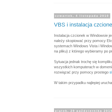
czwartek, 4 listopada 2010
VBS i instalacja czcion
Instalacja czcionek w Windowsie jes
należy skopiować przy pomocy Eksp
systemach Windows Vista i Window
na pliku) z którego wybieramy po pro
Sytuacja jednak trochę się komplik
wszystkich komputerach w domenie 
rozwiązać przy pomocy prostego
s
W takim przypadku najlepiej urucha
piątek, 29 października 201