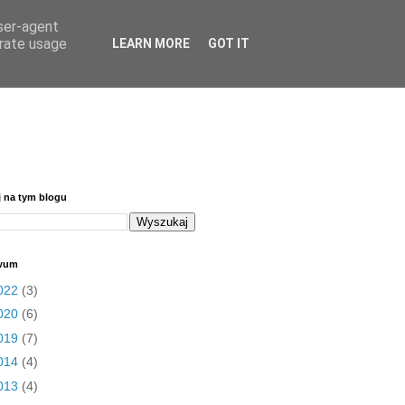
user-agent
erate usage
LEARN MORE
GOT IT
j na tym blogu
wum
022
(3)
020
(6)
019
(7)
014
(4)
013
(4)