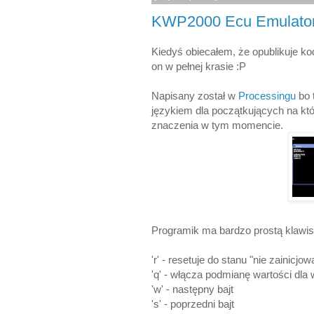
KWP2000 Ecu Emulato
Kiedyś obiecałem, że opublikuje k
on w pełnej krasie :P
Napisany został w
Processingu
bo 
językiem dla początkujących na kt
znaczenia w tym momencie.
Programik ma bardzo prostą klawis
'r' - resetuje do stanu "nie zainicjo
'q' - włącza podmianę wartości dla
'w' - następny bajt
's' - poprzedni bajt