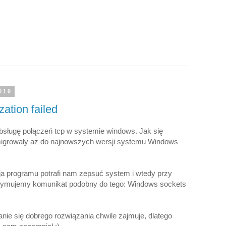
010
zation failed
bsługę połączeń tcp w systemie windows. Jak się
migrowały aż do najnowszych wersji systemu Windows
cja programu potrafi nam zepsuć system i wtedy przy
trzymujemy komunikat podobny do tego: Windows sockets
anie się dobrego rozwiązania chwile zajmuje, dlatego