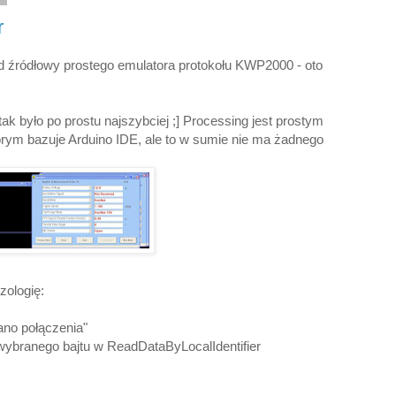
r
od źródłowy prostego emulatora protokołu KWP2000 - oto
tak było po prostu najszybciej ;] Processing jest prostym
órym bazuje Arduino IDE, ale to w sumie nie ma żadnego
zologię:
wano połączenia"
 wybranego bajtu w ReadDataByLocalIdentifier