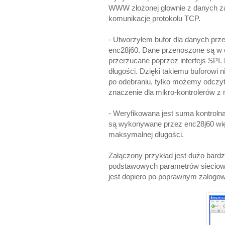
WWW złożonej głownie z danych za
komunikacje protokołu TCP.
- Utworzyłem bufor dla danych pr
enc28j60. Dane przenoszone są w o
przerzucane poprzez interfejs SPI
długości. Dzięki takiemu buforowi
po odebraniu, tylko możemy odczy
znaczenie dla mikro-kontrolerów z
- Weryfikowana jest suma kontroln
są wykonywane przez enc28j60 wi
maksymalnej długości.
Załączony przykład jest dużo bard
podstawowych parametrów sieciowy
jest dopiero po poprawnym zalogow