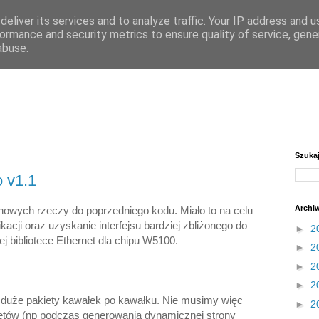
eliver its services and to analyze traffic. Your IP address and 
ormance and security metrics to ensure quality of service, gen
abuse.
Szuka
o v1.1
Archi
nowych rzeczy do poprzedniego kodu. Miało to na celu
acji oraz uzyskanie interfejsu bardziej zbliżonego do
►
2
 bibliotece Ethernet dla chipu W5100.
►
2
►
2
►
2
ć duże pakiety kawałek po kawałku. Nie musimy więc
►
2
ietów (np podczas generowania dynamicznej strony