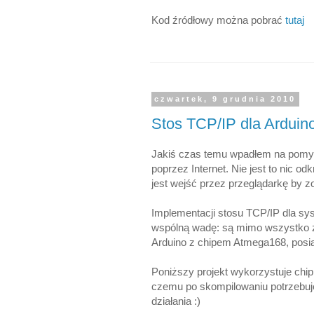
Kod źródłowy można pobrać
tutaj
czwartek, 9 grudnia 2010
Stos TCP/IP dla Arduin
Jakiś czas temu wpadłem na pomys
poprzez Internet. Nie jest to nic o
jest wejść przez przeglądarkę by zo
Implementacji stosu TCP/IP dla sy
wspólną wadę: są mimo wszystko zb
Arduino z chipem Atmega168, posia
Poniższy projekt wykorzystuje chi
czemu po skompilowaniu potrzebuje
działania :)