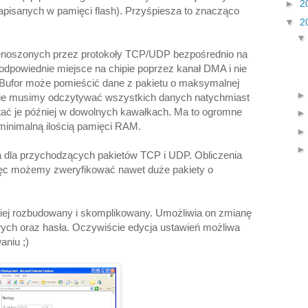
►
2
pisanych w pamięci flash). Przyśpiesza to znacząco
▼
2
zenoszonych przez protokoły TCP/UDP bezpośrednio na
dpowiednie miejsce na chipie poprzez kanał DMA i nie
. Bufor może pomieścić dane z pakietu o maksymalnej
 nie musimy odczytywać wszystkich danych natychmiast
tać je później w dowolnych kawałkach. Ma to ogromne
 minimalną ilością pamięci RAM.
a dla przychodzących pakietów TCP i UDP. Obliczenia
ęc możemy zweryfikować nawet duże pakiety o
ziej rozbudowany i skomplikowany. Umożliwia on zmianę
ch oraz hasła. Oczywiście edycja ustawień możliwa
aniu ;)