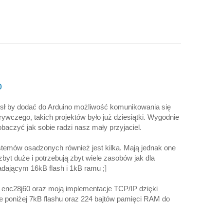
o
ł by dodać do Arduino możliwość komunikowania się
dkrywczego, takich projektów było już dziesiątki. Wygodnie
baczyć jak sobie radzi nasz mały przyjaciel.
stemów osadzonych również jest kilka. Mają jednak one
yt duże i potrzebują zbyt wiele zasobów jak dla
dającym 16kB flash i 1kB ramu ;]
p enc28j60 oraz moją implementacje TCP/IP dzięki
 poniżej 7kB flashu oraz 224 bajtów pamięci RAM do