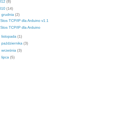
012
(8)
010
(14)
▼
grudnia
(2)
Stos TCP/IP dla Arduino v1.1
Stos TCP/IP dla Arduino
►
listopada
(1)
►
października
(3)
►
września
(3)
►
lipca
(5)