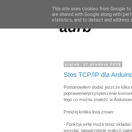
This site uses cookies from Google to d
are shared with Google along with perf
statistics, and to detect and address 
adrb
piątek, 17 grudnia 2010
Stos TCP/IP dla Arduin
Postanowiłem dodać jeszcze kilka 
poprawienie/przyśpieszenie komunik
tego co można znaleźć w Arduinowej
Poniżej krótka lista zmian:
- Funkcja write może teraz składa
wysyłać niepotrzebnie małych pak