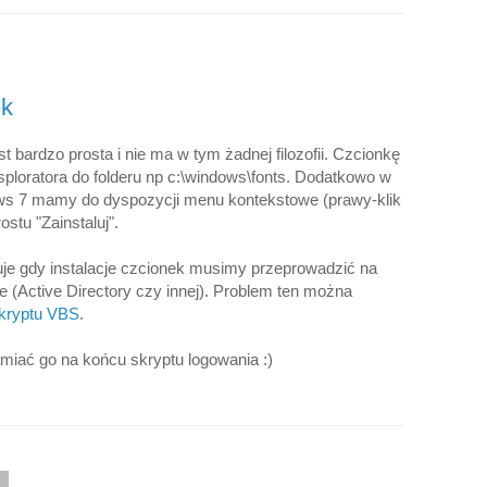
ek
t bardzo prosta i nie ma w tym żadnej filozofii. Czcionkę
loratora do folderu np c:\windows\fonts. Dodatkowo w
s 7 mamy do dyspozycji menu kontekstowe (prawy-klik
stu "Zainstaluj".
uje gdy instalacje czcionek musimy przeprowadzić na
(Active Directory czy innej). Problem ten można
kryptu VBS
.
miać go na końcu skryptu logowania :)
0