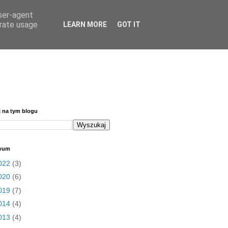
user-agent
erate usage
LEARN MORE
GOT IT
j na tym blogu
wum
022
(3)
020
(6)
019
(7)
014
(4)
013
(4)