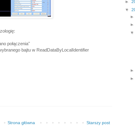
►
2
▼
2
zologię:
wano połączenia"
 wybranego bajtu w ReadDataByLocalIdentifier
Strona główna
Starszy post