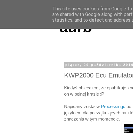
This site uses cookies from Google to d
are shared with Google along with perf
statistics, and to detect and address 
adrb
piątek, 29 października 201
KWP2000 Ecu Emulato
Kiedyś obiecałem, że opublikuje k
on w pełnej krasie :P
Napisany został w
Processingu
bo 
językiem dla początkujących na kt
znaczenia w tym momencie.