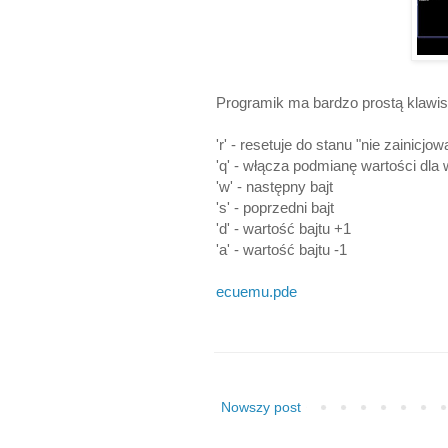
Programik ma bardzo prostą klawis
'r' - resetuje do stanu "nie zainicjo
'q' - włącza podmianę wartości dla
'w' - następny bajt
's' - poprzedni bajt
'd' - wartość bajtu +1
'a' - wartość bajtu -1
ecuemu.pde
Nowszy post