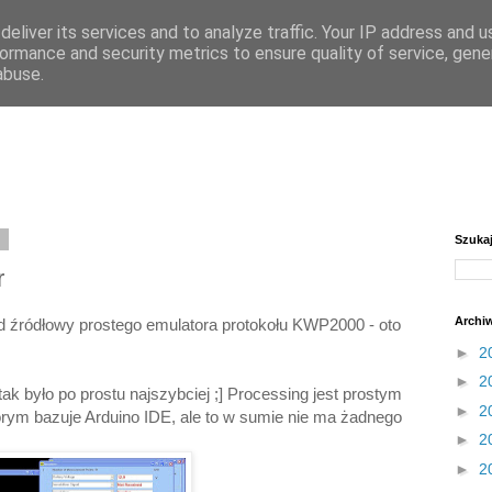
eliver its services and to analyze traffic. Your IP address and 
ormance and security metrics to ensure quality of service, gen
abuse.
0
Szuka
r
Archi
od źródłowy prostego emulatora protokołu KWP2000 - oto
►
2
►
2
tak było po prostu najszybciej ;] Processing jest prostym
►
2
órym bazuje Arduino IDE, ale to w sumie nie ma żadnego
►
2
►
2