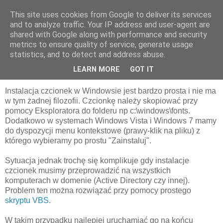
This site uses cookies from Google to deliver its services
adrb
and to analyze traffic. Your IP address and user-agent are
shared with Google along with performance and security
metrics to ensure quality of service, generate usage
statistics, and to detect and address abuse.
czwartek, 4 listopada 2010
VBS i instalacja czcionek
LEARN MORE
GOT IT
Instalacja czcionek w Windowsie jest bardzo prosta i nie ma
w tym żadnej filozofii. Czcionkę należy skopiować przy
pomocy Eksploratora do folderu np c:\windows\fonts.
Dodatkowo w systemach Windows Vista i Windows 7 mamy
do dyspozycji menu kontekstowe (prawy-klik na pliku) z
którego wybieramy po prostu "Zainstaluj".
Sytuacja jednak trochę się komplikuje gdy instalacje
czcionek musimy przeprowadzić na wszystkich
komputerach w domenie (Active Directory czy innej).
Problem ten można rozwiązać przy pomocy prostego
skryptu VBS
.
W takim przypadku najlepiej uruchamiać go na końcu