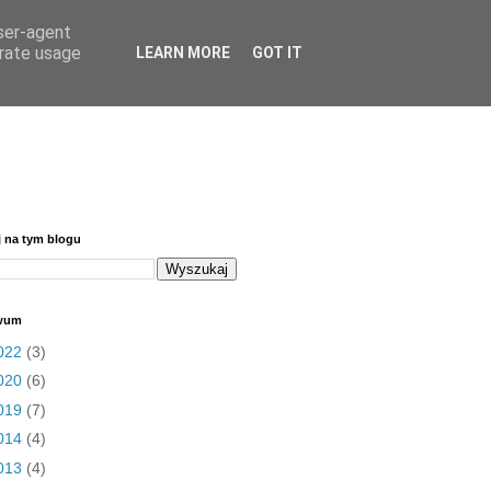
user-agent
erate usage
LEARN MORE
GOT IT
j na tym blogu
wum
022
(3)
020
(6)
019
(7)
014
(4)
013
(4)