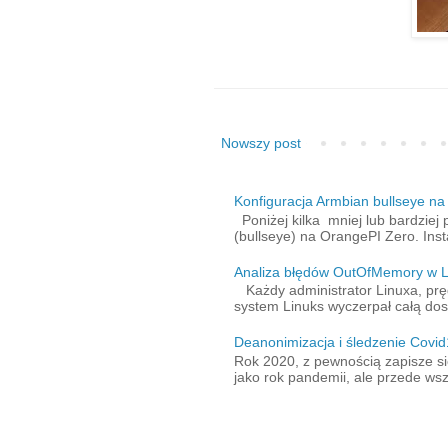
Nowszy post
Konfiguracja Armbian bullseye n
Poniżej kilka mniej lub bardziej 
(bullseye) na OrangePI Zero. Inst
Analiza błędów OutOfMemory w L
Każdy administrator Linuxa, pręd
system Linuks wyczerpał całą dos
Deanonimizacja i śledzenie Covid
Rok 2020, z pewnością zapisze si
jako rok pandemii, ale przede wszy