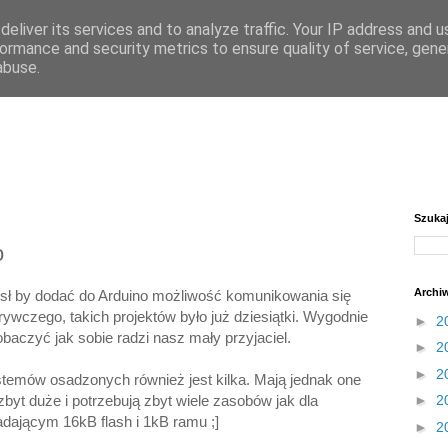
eliver its services and to analyze traffic. Your IP address and 
ormance and security metrics to ensure quality of service, gen
abuse.
Szuka
o
Archi
ł by dodać do Arduino możliwość komunikowania się
dkrywczego, takich projektów było już dziesiątki. Wygodnie
►
2
baczyć jak sobie radzi nasz mały przyjaciel.
►
2
►
2
stemów osadzonych również jest kilka. Mają jednak one
►
2
yt duże i potrzebują zbyt wiele zasobów jak dla
dającym 16kB flash i 1kB ramu ;]
►
2