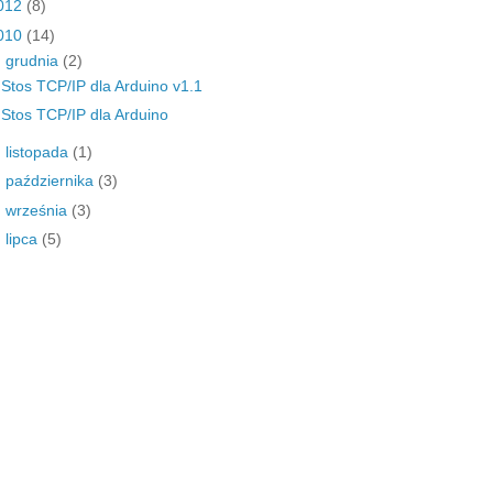
012
(8)
010
(14)
▼
grudnia
(2)
Stos TCP/IP dla Arduino v1.1
Stos TCP/IP dla Arduino
►
listopada
(1)
►
października
(3)
►
września
(3)
►
lipca
(5)