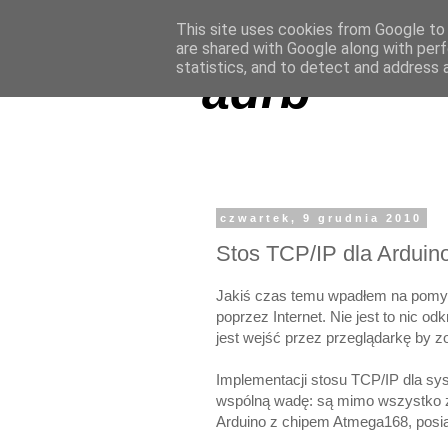
This site uses cookies from Google to d
are shared with Google along with perf
statistics, and to detect and address 
adrb
czwartek, 9 grudnia 2010
Stos TCP/IP dla Arduin
Jakiś czas temu wpadłem na pomys
poprzez Internet. Nie jest to nic o
jest wejść przez przeglądarkę by zo
Implementacji stosu TCP/IP dla sy
wspólną wadę: są mimo wszystko zb
Arduino z chipem Atmega168, posia