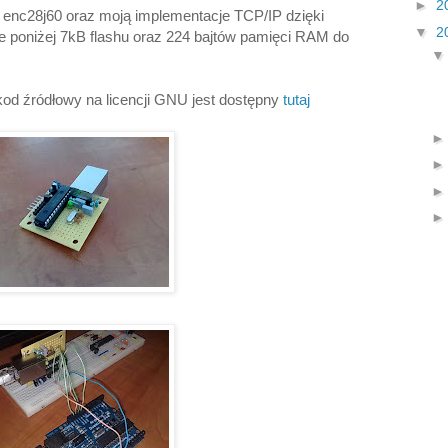
►
2
p enc28j60 oraz moją implementacje TCP/IP dzięki
▼
2
 poniżej 7kB flashu oraz 224 bajtów pamięci RAM do
od źródłowy na licencji GNU jest dostępny
tutaj